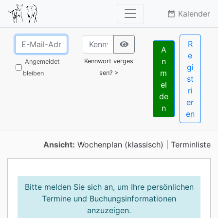
Kalender
date_range
R
A
e
n
Kennwort verges
Angemeldet
gi
m
sen? >
bleiben
st
el
ri
de
er
n
en
Ansicht:
Wochenplan (klassisch)
|
Terminliste
Bitte melden Sie sich an, um Ihre persönlichen
Termine und Buchungsinformationen
anzuzeigen.