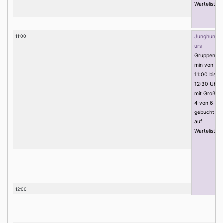
Warteliste)
11:00
Junghunde
urs
Gruppenter
min von
11:00 bis
12:30 Uhr
mit Groß, Pi
4 von 6
gebucht (0
auf
Warteliste)
12:00